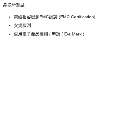
品認證測試.
電磁相容檢測EMC認證 (EMC Certification)
安規檢測
車用電子產品檢測 / 申請 ( E/e Mark )
無線射頻檢測
防塵 / 防水 ( IP )
SERVIC4
其它服務
教育訓練
EMC修改 / 對策
客制化測試計劃